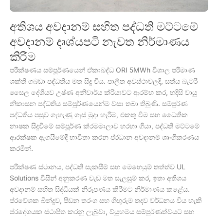
අතිශය අවදානම් සහිත පද්ධති මට්ටමේ
අවදානම් දෘශ්යපටි නැවත නිර්මාණය
කිරීම
පරීක්ෂණය සම්පූර්ණයෙන් ඒකාබද්ධ ORI 5MWh විශාල පරිමාණ
ශක්ති ගබඩා පද්ධතිය මත සිදු විය. පාලිත අවස්ථාවලදී, සත්ය බැටරි
සෛල දේශීයව උෂ්ණ අනිවාර්ය ක්රියාවට ආරම්භ කර, හදිසි වායු
නිකාසන පද්ධතිය සම්පූර්ණයෙන්ම වසා තබා තිබුණි. සම්පූර්ණ
පද්ධතිය පසුව ගැහැණු ගෑස් මුදා හැරීම, එකතු වීම සහ ධෛතික
නාෂක සිදුවීමේ සම්පූර්ණ ක්රමමාලාව හරහා ගියා, පද්ධති මට්ටමේ
ආරක්ෂක ඇගයීමේදී භාවිතා කරන ප්රධාන අවදානම් ශෘංගීකරණය
කරමින්.
පරීක්ෂණ ස්ථානය, පද්ධති සැකසීම් සහ මෙහෙයුම් තත්ත්ව UL
Solutions විසින් අනුකරණ වැඩ මත සැලසුම් කර, ඉතා අතිශය
අවදානම් සහිත සිද්ධියක් නිරූපණය කිරීමට නිර්මාණය කළේය.
ප්රවේශක බින්දුව, පීඩන තරංග සහ ගිඟුරුම තදව වර්ධනය විය හැකි
ප්රදේශයක ස්ථාපිත කරනු ලැබුවා, ව්යූහමය සම්පුර්ණත්වයට සහ