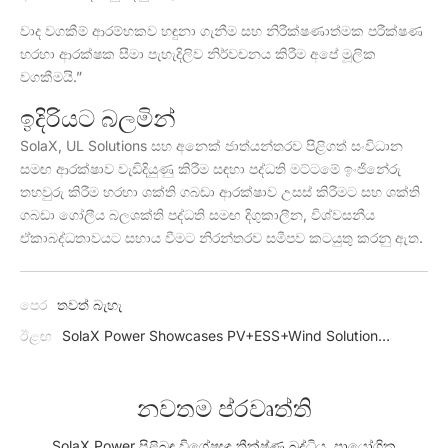
වාද වගකීම් ආරම්භකව හඳුනා ගැනීම සහ නිරීක්ෂණාත්මක පරීක්ෂණ
හරහා ආරක්ෂක සීමා පැහැදිලිව නිර්වචනය කිරීම අපේ මූලික
වගකීමයි.”
ඉදිරියට බලමින්
SolaX, UL Solutions සහ අනෙක් ජාත්යන්තරව පිළිගත් සංවිධාන
සමඟ ආරක්ෂාව වැඩිදියුණු කිරීම සඳහා පද්ධති මට්ටමේ ඉංජිනේරු
තහවුරු කිරීම හරහා ශක්ති ගබඩා ආරක්ෂාව උසස් කිරීමට සහ ශක්ති
ගබඩා ගෝලීය බලශක්ති පද්ධති සමඟ දිගුකාලීන, විශ්වසනීය
ඒකාබද්ධතාවයට සහාය වීමට නිරන්තරව සමීපව කටයුතු කරනු ඇත.
පෙර
තවත් බැහැ
ඊළඟ
SolaX Power Showcases PV+ESS+Wind Solution
Breakthrough in Poland
නවතම ප්රවෘත්ති
SolaX Power පිළිබඳ විශේෂඥ තීක්ෂ්ණ බුද්ධිය, ප්‍රායෝගික