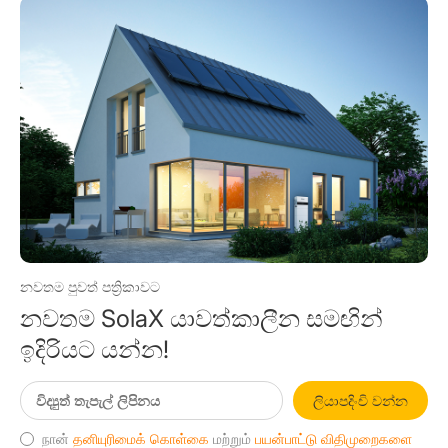
නවතම පුවත් පත්‍රිකාවට
නවතම SolaX යාවත්කාලීන සමඟින්
ඉදිරියට යන්න!
ලියාපදිංචි වන්න
நான்
தனியுரிமைக் கொள்கை
மற்றும்
பயன்பாட்டு விதிமுறைகளை