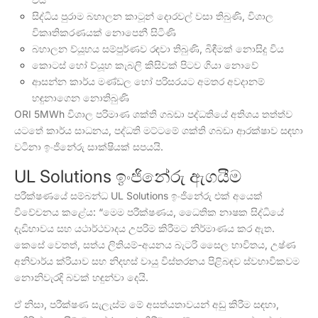
සිද්ධිය පුරාම බහාලන කාටූන් දොරවල් වසා තිබුණි, විශාල
විකෘතිකරණයක් නොපෙනී සිටිණි
බහාලන ව්යූහය සම්පුර්ණව රඳවා තිබුණි, බිඳීමක් නොසිදු විය
කොටස් හෝ ව්යූහ කැබලි කිසිවක් පිටව ගියා නොවේ
ආසන්න කාර්ය මණ්ඩල හෝ පරිසරයට අමතර අවදානම්
හඳුනාගෙන නොතිබුණි
ORI 5MWh විශාල පරිමාණ ශක්ති ගබඩා පද්ධතියේ අතිශය තත්ත්ව
යටතේ කාර්ය සාධනය, පද්ධති මට්ටමේ ශක්ති ගබඩා ආරක්ෂාව සඳහා
වටිනා ඉංජිනේරු සාක්ෂියක් සපයයි.
UL Solutions ඉංජිනේරු ඇගයීම
පරීක්ෂණයේ සම්බන්ධ UL Solutions ඉංජිනේරු එක් අයෙක්
විවේචනය කළේය: “මෙම පරීක්ෂණය, ධෛතික නාෂක සිද්ධියේ
දැඩිභාවය සහ යථාර්ථවාදය උපරිම කිරීමට නිර්මාණය කර ඇත.
කෙසේ වෙතත්, සත්ය ලිතියම්-අයනය බැටරි සෛල භාවිතය, උෂ්ණ
අනිවාර්ය ක්රියාව සහ නිදහස් වායු විස්තරනය පිළිබඳව ස්වභාවිකවම
නොනිවැරදි බවක් හඳුන්වා දෙයි.
ඒ නිසා, පරීක්ෂණ සැලැස්ම මේ අසත්යතාවයන් අඩු කිරීම සඳහා,