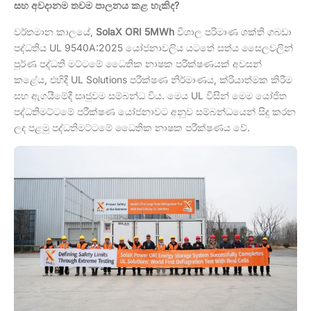
සහ අවදානම තවම පාලනය කළ හැකිද?
වර්තමාන කාලයේ,
SolaX ORI 5MWh
විශාල පරිමාණ ශක්ති ගබඩා
පද්ධතිය UL 9540A:2025 යෝජනාවලිය යටතේ සත්ය සෛලවලින්
පූර්ණ පද්ධති මට්ටමේ ධෛතික නාෂක පරීක්ෂණයක් අවසන්
කළේය, එහිදී UL Solutions පරීක්ෂණ නිර්මාණය, ක්රියාත්මක කිරීම
සහ ඇගයීමේදී සෘජුවම සම්බන්ධ විය. මෙය UL විසින් මෙම යෝජිත
පද්ධතිමට්ටමේ පරීක්ෂණ යෝජනාවට අනුව සම්බන්ධයෙන් සිදු කරන
ලද පළමු පද්ධතිමට්ටමේ ධෛතික නාෂක පරීක්ෂණය වේ.