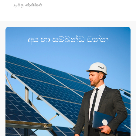
படித்து ஏற்கிறேன்
අප හා සම්බන්ධ වන්න