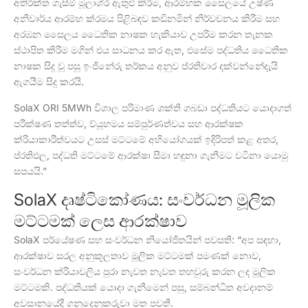
අතිරික්ත ගැසීම් මූලාශ්ර ඇතුළු කිරීම, ආරම්භක සෛලයේ උෂ්ණ
අනිවාර්ය ආරම්භ ක්රමය පිළිබඳව කඩිනමින් නිර්වචනය කිරීම සහ
අරඹන සෛලය ධෛතික නාෂක හැකියාව උපරිම කරන තැනක
ස්ථාපිත කිරීම මගින් එය සාධනය කර ඇත, එසේම පද්ධතිය ධෛතික
නාෂක සිදු වූ පසු ඉංජිනේරු තර්කය අනුව ප්රතිචාර දක්වන්නේදැයි
ඇගයීම සිදු කරයි.
SolaX ORI 5MWh විශාල පරිමාණ ශක්ති ගබඩා පද්ධතියට යොදාගත්
පරීක්ෂණ තත්ත්ව, ව්යූහමය සම්පුර්ණත්වය සහ ආරක්ෂක
ක්රියාකාරීත්වයට උසස් මට්ටමේ අභියෝගයක් ඉදිරිපත් කළ අතර,
ප්රතිඵල, පද්ධති මට්ටමේ ආරක්ෂා සීමා හඳුනා ගැනීමට වටිනා යොමු
සපයයි.”
SolaX දෘෂ්ටිකෝණය: සංවර්ධන මූලික
මට්ටමක් ලෙස ආරක්ෂාව
SolaX පර්යේෂණ සහ සංවර්ධන නියෝජිතයින් පවසති: “අප සඳහා,
ආරක්ෂාව සරල අනුකූලතාව මූලික මට්ටමක් පමණක් නොව,
සංවර්ධන ක්රියාවලිය පුරා නැවත නැවත තහවුරු කරන ලද මූලික
මට්ටමකි. පද්ධතියක් යොදා ගැනීමෙන් පසු, සම්බන්ධිත අවදානම්
අවසානයේදී ගනුදෙනුකරුවා මත පවතී.