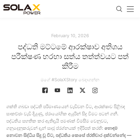
February 10, 2026
පද්ධති මට්ටමේ ආරක්ෂාව අතිශය
පරීක්ෂණ හරහා සත්ය තත්ත්වයට පත්
කිරීම
මගේ #SolaXStory බෙදාගන්න
ශක්ති ගබඩා පද්ධති පරිමාණයෙන් වැඩිවන විට, ආරක්ෂාව පිළිබඳ
සාකච්ඡා වැඩි දියුණු, ප්රායෝගික අයුරින් සිදු වීමට පටන් ගනී.
පද්ධතිය සහතික කර ඇතිදැයි පමණක් විමසීම වෙනුවට,
ගනුදෙනුකරුවන් දැන් සෘජු ප්රශ්නයක් ඉදිරිපත් කරති:
හොඳම
නොවන සිද්ධිය සිදු වූ විට, පද්ධතිය කෙසේ ප්රතිචාර දක්වන්නේද —