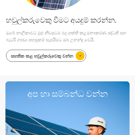
හවුල්කරුවෙකු වීමට අයදුම් කරන්න.
ඔබේ නාලිකාවට මුළු නිවසටම බලශක්ති කළමනාකරණ පද්ධති සහ
බැටරි ගබඩා පහසුකම් සැපයීමට ඔබ උනන්දු වෙයි.
සහතික කළ හවුල්කරුවෙකු වන්න
අප හා සම්බන්ධ වන්න