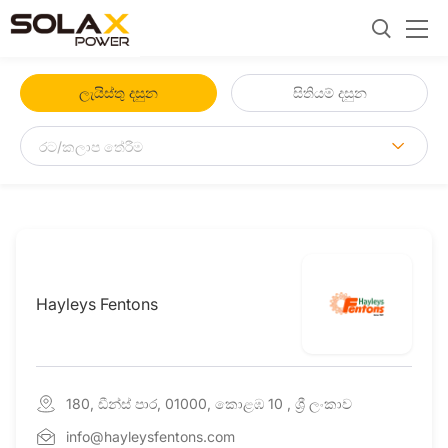
ලැයිස්තු දසුන
සිතියම් දසුන
Hayleys Fentons
180, ඩීන්ස් පාර, 01000, කොළඹ 10 , ශ්‍රී ලංකාව
info@hayleysfentons.com