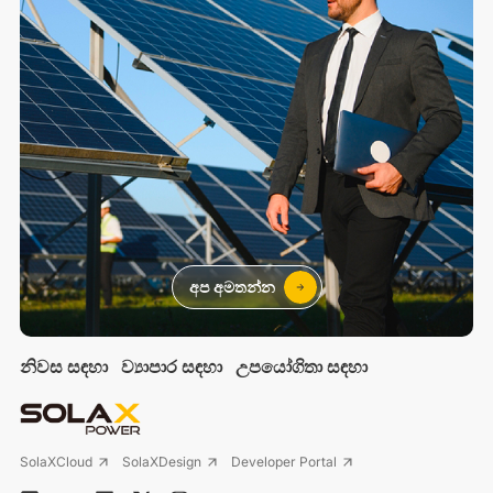
අප අමතන්න
නිවස සඳහා
ව්‍යාපාර සඳහා
උපයෝගිතා සඳහා
SolaXCloud
SolaXDesign
Developer Portal