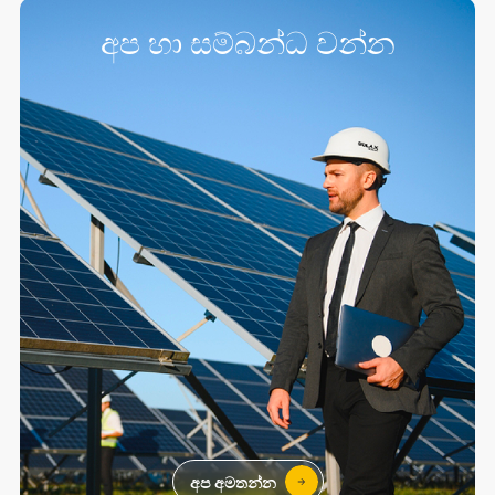
අප හා සම්බන්ධ වන්න
අප අමතන්න