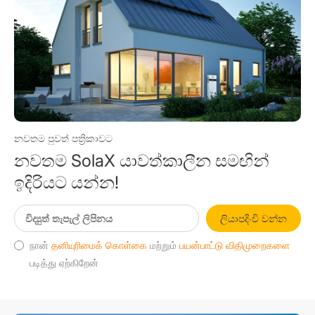
නවතම පුවත් පත්‍රිකාවට
නවතම SolaX යාවත්කාලීන සමඟින්
ඉදිරියට යන්න!
ලියාපදිංචි වන්න
நான்
தனியுரிமைக் கொள்கை
மற்றும்
பயன்பாட்டு விதிமுறைகளை
படித்து ஏற்கிறேன்