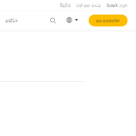
සිදුවීම්
වත් සහ මාධ්‍ය
SolaX ගැන
සේවා
අප අමතන්න