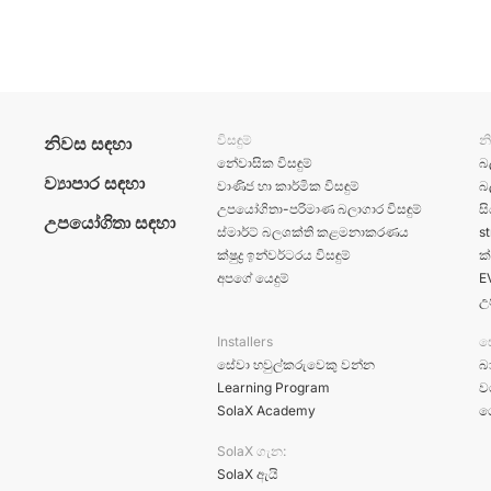
විසඳුම්
න
නිවස සඳහා
නේවාසික විසඳුම්
බ
ව්‍යාපාර සඳහා
වාණිජ හා කාර්මික විසඳුම්
බ
උපයෝගිතා-පරිමාණ බලාගාර විසඳුම්
ස
උපයෝගිතා සඳහා
ස්මාර්ට් බලශක්ති කළමනාකරණය
st
ක්ෂුද්‍ර ඉන්වර්ටරය විසඳුම්
ක්
අපගේ යෙදුම්
E
උ
Installers
ස
සේවා හවුල්කරුවෙකු වන්න
බ
Learning Program
ව
SolaX Academy
ග
SolaX ගැන:
SolaX ඇයි