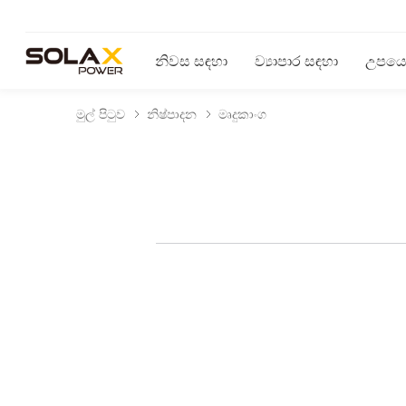
නිවස සඳහා
ව්‍යාපාර සඳහා
උපයෝ
මුල් පිටුව
නිෂ්පාදන
මෘදුකාංග