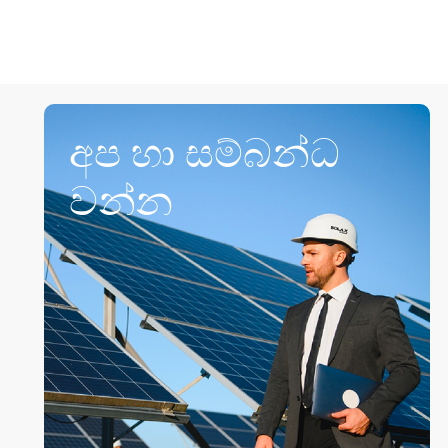
අප හා සම්බන්ධ
වන්න