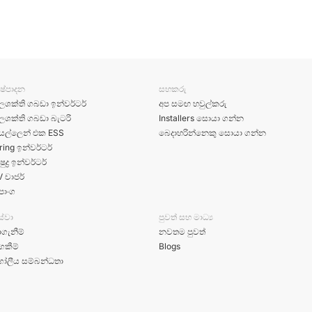
ිෂ්පාදන
සහකරු
ලශක්ති ගබඩා ඉන්වර්ටර්
අප සමඟ හවුල්කරු
ලශක්ති ගබඩා බැටරි
Installers සොයා ගන්න
ියල්ලෙන් එක ESS
බෙදාහරින්නෙකු සොයා ගන්න
ring ඉන්වර්ටර්
ෂුද්‍ර ඉන්වර්ටර්
V චාජර්
පාංග
ේවා
පුවත් සහ මාධ්‍ය
ාගැනීම්
නවතම පුවත්
ගකීම්
Blogs
ෝලීය සම්බන්ධතා