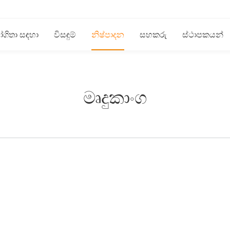
ගිතා සඳහා
විසඳුම්
නිෂ්පාදන
සහකරු
ස්ථාපකයන්
මෘදුකාංග