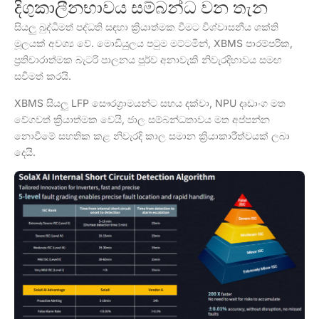
දිගුකාලීනභාවය සම්බන්ධ වන තැන
සියලු බුද්ධිමත් පද්ධති සඳහා ක්‍රියාත්මක වීමට විශ්වාසනීය ශක්ති
මූලයක් අවශ්‍ය වේ. මොඩියුලය පටුම මට්ටමින්, XBMS පාරම්පරික,
ප්‍රතිචාරාත්මක බැටරි පාලනය පූර්ව අනාවැකි නිවැරදිභාවය සමඟ
සවිමත් කරයි.
XBMS සියලු LFP සෞරග්‍රාමයන්ට සහය දක්වා, NPU දෘඩාංග මත
වේගවත් ක්‍රියාත්මක වෙයි, ජාල සම්බන්ධතාවය මත අප්පන්න
නොවීමේ සහතික කළ නිවැරදි කාල සමාන ක්‍රියාකාරීත්වයක් ලබා
දෙයි.