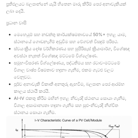
ප්‍රතිඵලයට බලපාන්නේ යැයි හිතෙන මාරු කිරීම් පෙර අනාවැකියක්
ලබා දෙයි.
ප්‍රධාන වාසි
මෙහෙයුම් සහ නඩත්තු කාර්යක්ෂමතාවයේ 50%+ ඉහළ යාම,
ස්ථානයේ ගොඩනැගීම් අඩුවීම සහ වේගවත් විසඳුම් පරිපථ.
ස්වයංක්‍රීය දෝෂ වර්ගීකරණය සහ සුපිරිසැස් ක්‍රියාමාර්ග, විශේෂඥ
අවස්ථා නැතත් විශේෂඥ මට්ටමේ විශ්ලේෂණ.
සමූහ-විසරණ විශ්ලේෂණය, පද්ධතිමය සහ රටාව-මට්ටමේ
විශාල වාෂ්ප විෂමතාව හඳුනා ගැනීම, එකම ගැටළු වලට
වෙනුවට.
පූර්ව අනාවැකි විකෘති අනතුරු ඇඟවීම, බලපාන පෙර ආරම්භ
කාලය ස්ථායී කරයි.
AI-IV එකතු කිරීම මඟින් ඉහළ නිවැරදි ස්ථානය සොයා ගැනීම,
විශාල අසාමාන්‍යතා හඳුනා ගැනීම සහ සුළු-නිවැරදි නිශ්චිත
ස්ථානය සොයා ගැනීම.