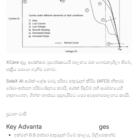
XCare තුළ ආරක්ෂාව පුරෝක්‍ෂාධාරි පාලනය මත ගොඩනැගිලා තිබේ,
සක්‍රීය සොයා ගැනීම නොව.
SolaX AI ආර්ක්-දෝෂ මාරු පරිපථ අතුරුදන් කිරීම (AFCI) නිතරම
රේඛා-අත්සන පරිච්ඡේදනය කරයි, ආර්ක් සිදුවීම් එහි ආරම්භයෙහි
හඳුනාගෙන, ගින්න තාප්පය පසුබැසීමට පෙර අවදානමපාලනය කරයි.
ප්‍රධාන වාසි
Key Advanta ges
ඉක්මන් 0.5 තත්පර අතුරුදන් වීමේ කාලය, මිලිසෙකන්ඩ්