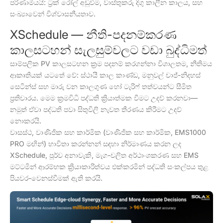
පරිණාමීයයි: ට්‍රක් රෝල් අඩුවීම, වාස්තුකරු දිගු කාලීන කාලය, සහ
සංඛ්‍යාවෙන් විශ්වාසනීයතාව.
XSchedule — නීති-පදනම්කරණ
කාලසටහන් සැලසුම්වලට වඩා බුද්ධිමත්
සාම්පලික PV කාලසටහන ක්‍රම පදනම් කරගන්නා විශාලතම, නීතිමය
ආකෘතියක් යටතේ වේ: ස්ථායී කාල කාණ්ඩ, මනුවල් චාජ්-නිදහස්
සෙටින්ස් සහ මාරු වන කාලගුණ හෝ ටැරිෆ් තත්වයන්ට සීමිත
ප්‍රතිචාරය. මෙම ක්‍රමවිධි පද්ධති ක්‍රියාත්මක වීමට උදව් කරනවා—
නමුත් ඒවා පද්ධති පවා සිතුවිලි නැවත තීරණය කිරීමට උදව්
නොකරයි.
වාසස්ථ, වාණිජික සහ කාර්මික (වාණිජික සහ කාර්මික, EMS1000
PRO මඟින්) භාවිතා කරන්නන් සඳහා නිර්මාණය කරන ලද
XSchedule, පූර්ව අනාවැකි, මැග-චලිත අර්ථාංශකරණ සහ EMS
මට්ටමින් ආරම්භක ක්‍රියාකාරිත්වය එක්කරමින් පද්ධති සංකල්පය තුළ
පියවර-වෙනස්වීමක් ඇති කරයි.