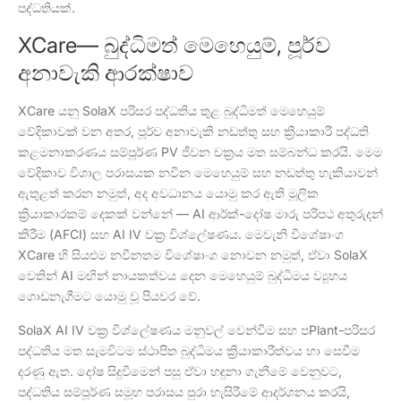
පද්ධතියක්.
XCare— බුද්ධිමත් මෙහෙයුම්, පූර්ව
අනාවැකි ආරක්ෂාව
XCare යනු SolaX පරිසර පද්ධතිය තුළ බුද්ධිමත් මෙහෙයුම්
වේදිකාවක් වන අතර, පූර්ව අනාවැකි නඩත්තු සහ ක්‍රියාකාරී පද්ධති
කළමනාකරණය සම්පූර්ණ PV ජීවන චක්‍රය මත සම්බන්ධ කරයි. මෙම
වේදිකාව විශාල පරාසයක නවීන මෙහෙයුම් සහ නඩත්තු හැකියාවන්
ඇතුළත් කරන නමුත්, අද අවධානය යොමු කර ඇති මූලික
ක්‍රියාකාරකම් දෙකක් වන්නේ — AI ආර්ක්-දෝෂ මාරු පරිපථ අතුරුදන්
කිරීම (AFCI) සහ AI IV වක්‍ර විශ්ලේෂණය. මෙවැනි විශේෂාංග
XCare හි සියළුම නවීනතම විශේෂාංග නොවන නමුත්, ඒවා SolaX
වෙතින් AI මඟින් නායකත්වය දෙන මෙහෙයුම් බුද්ධිමය ව්‍යූහය
ගොඩනැගීමට යොමු වූ පියවර වේ.
SolaX AI IV වක්‍ර විශ්ලේෂණය මනුවල් වෙන්වීම සහ පPlant-පරිසර
පද්ධතිය මත සැමවිටම ස්ථාපිත බුද්ධිමය ක්‍රියාකාරීත්වය හා සෙවීම
දරණු ඇත. දෝෂ සිදුවීමෙන් පසු ඒවා හඳුනා ගැනීමේ වෙනුවට,
පද්ධතිය සම්පූර්ණ සමූහ පරාසය පුරා හැසිරීමේ ආදර්ශනය කරයි,