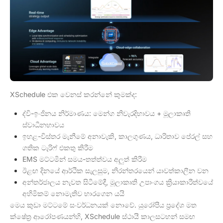
XSchedule එක වෙනස් කරන්නේ කුමක්ද:
ද්වි-ඉංජිනය නිර්මාණය: මෙන්ග නිවැරදිභාවය + මූලාකෘති
ස්වාධීනභාවය
ඉහළ-විස්තර මැනීමේ අනාවැකි, කාලගුණය, ධාරිතාව පේරල් සහ
ගතික ටැරිෆ් එකතු කිරීම
EMS මට්ටමින් සමය-තත්ත්වය අලුත් කිරීම
ඊළඟ දිනයේ ආර්ථික සැලසුම, නිරන්තරයෙන් යාවත්කාලීන වන
අන්තර්ජාලය නැවත සිටීමේදී, මූලාකෘති උපාංගය ක්‍රියාකාරීත්වයේ
අහිමිකම් නොමැතිව භාරගෙන යයි
මෙය කුඩා මට්ටමේ සංවර්ධනයක් නොවේ. යුරෝපීය ප‍්‍රදේශ මත
ක්ෂේත්‍ර ආරෝපණයන්හි, XSchedule ස්ථායී කාලසටහන් සමඟ