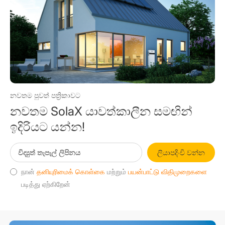
නවතම පුවත් පත්‍රිකාවට
නවතම SolaX යාවත්කාලීන සමඟින්
ඉදිරියට යන්න!
ලියාපදිංචි වන්න
நான்
தனியுரிமைக் கொள்கை
மற்றும்
பயன்பாட்டு விதிமுறைகளை
படித்து ஏற்கிறேன்