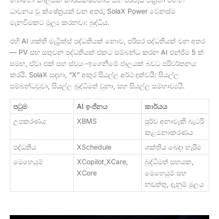
ධාවනය වූ ක්ෂේත්‍රයක් වන අතර, SolaX Power වෙනස්ම
මැනවීමකට මූල්‍ය කරනවා: බුද්ධිය.
එහි AI ශක්ති මැට්‍රික්ස් පද්ධතියක් නොව, පරිසර පද්ධතියක් වන අතර
— PV සහ සතුවන පද්ධතියක් එකට සම්බන්ධ කරන AI එන්ජිම 5 ක්
සමඟ, ඒවා එක් සහ ස්වයං-ඉගෙනීමේ ජාලයක් බවට පරිවර්තනය
කරයි. SolaX සදහා, “X” අකුර සියල්ල අර්ථ දක්වයි: සියල්ල
සම්බන්ධවූවා, සියල්ල බුද්ධිමත් වුනා, සහ සියල්ල සම්භාව්‍යයි.
පටුම
AI ඉංජිනය
කාර්යය
උපකරණය
XBMS
පූර්ව අනාවැකි බැටරි
කළමනාකරණය
පද්ධතිය
XSchedule
ශක්තිය බෙදා හැරීම
මෙහෙයුම්
XCopilot,XCare,
බුද්ධිමත් සහයක,
XCore
මෙහෙයුම් සහ
නඩත්තු, දැනුම් මූලය