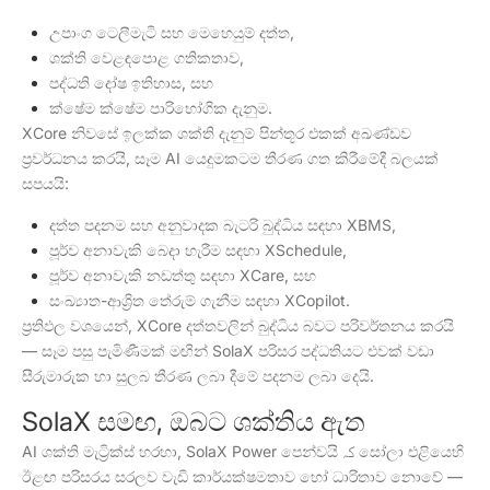
උපාංග ටෙලීමැටි සහ මෙහෙයුම් දත්ත,
ශක්ති වෙළඳපොළ ගතිකතාව,
පද්ධති දෝෂ ඉතිහාස, සහ
ක්ෂේම ක්ෂේම පාරිභෝගික දැනුම.
XCore නිවසේ ඉලක්ක ශක්ති දැනුම් පින්තූර එකක් අඛණ්ඩව
ප්‍රවර්ධනය කරයි, සෑම AI යෙදුමකටම තීරණ ගත කිරීමේදී බලයක්
සපයයි:
දත්ත පදනම සහ අනුවාදක බැටරි බුද්ධිය සඳහා XBMS,
පූර්ව අනාවැකි බෙදා හැරීම සඳහා XSchedule,
පූර්ව අනාවැකි නඩත්තු සඳහා XCare, සහ
සංඛ්‍යාත-ආශ්‍රිත තේරුම් ගැනීම සඳහා XCopilot.
ප්‍රතිඵල වශයෙන්, XCore දත්තවලින් බුද්ධිය බවට පරිවර්තනය කරයි
— සෑම පසු පැමිණීමක් මඟින් SolaX පරිසර පද්ධතියට එවක් වඩා
සීරුමාරුක හා සුලබ තීරණ ලබා දීමේ පදනම ලබා දෙයි.
SolaX සමඟ, ඔබට ශක්තිය ඇත
AI ශක්ති මැට්‍රික්ස් හරහා, SolaX Power පෙන්වයි کہ සෝලා එළියෙහි
ඊළඟ පරිසරය සරලව වැඩි කාර්යක්ෂමතාව හෝ ධාරිතාව නොවේ —