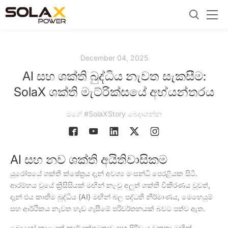
December 04, 2025
AI සහ ශක්ති බුද්ධිය නැවත සැකසීම:
SolaX ශක්ති මැට්රික්සයේ අභ්යන්තරය
මගේ #SolaXStory බෙදාගන්න
AI සහ නව ශක්ති අයිතිවාසිකම
යුරෝපයේ ශක්ති ක්ෂේත්‍රය දැන් අවශ්‍ය මංසන්ධි පෙරළියක සිටී.
ආරම්භය වූයේ ක්‍රිසීසියක් මඟින් නැංවූ අලුත් ශක්ති විකිරණය වූවත්,
දැන් එය කෘතිම බුද්ධිය (AI) මඟින් බල පද්ධති නිර්මාණය, මෙහෙයුම්
සහ ආර්ථිකය නැවත හැඩ ගැසීමේ පරිවර්තනයක් බවට පත්ව ඇත.
බොහෝ කාලයක් කාර්යක්ෂමතාව සහ පිරිවැය වක්‍රතා මඟින්