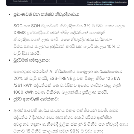
ප්‍රමාණවත් වන තත්ත්ව නිවැරදිභාවය:
SOC සහ SOH මැනවීමේ නිවැරදිභාවය 3% ට වඩා හොඳ ලෙස
XBMS ඉන්ඩස්ට්‍රීයේ තවත් කිසිඳු පද්ධතියක් නොමැති
නිවැරදිභාවයක් ලබා දෙයි. මෙම නිවැරදිභාවය ධාරිතාව–
විස්ථාපනය පාලනය බුද්ධිමත් කරයි සහ බැටරි කාලය 10% ට
වැඩි දීර්ඝ කරයි.
බුද්ධිමත් සමතුලනය:
සෞරග්‍රාම මට්ටමින් AI නිරීක්ෂණය සමතුලන කාර්යක්ෂමතාව
20% ක් වැඩි කරයි, ESS-TRENE ද්‍රාවක සීතල කිරීම 125 kW
/261 kWh පද්ධතියක් මත වාර්ෂිකව අමතර භාවිතා කළ හැකි
1000 kWh පමණ විකිරණ බලශක්තිය ප්‍රතිලාභ කරයි.
පූර්ව අනාවැකි ආරක්ෂාව:
ආරක්ෂාවෙහි කාර්ය සාධනය එකම ශක්තියෙන් පවතී. මෙම
පද්ධතිය 7 දිනකට පෙර අභ්‍යන්තර කෙටි පරිපථ ආනිතික
අවදානම් හඳුනා ගැනීමේදී මූලික ස්කෑන් 5 මිනිට් සහ නිවැරදි අගය
මනාව 15 මිනිට් කාලයක් සමඟ 99% ට වඩා හොඳ