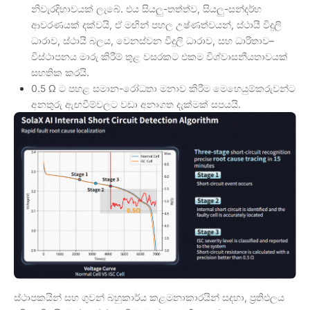
නිවැරදිභාවයක් ලැබේ. එය සියලු-තත්ත්ව, සියලු-සන්දර්භ
ආවරණයක් දක්වයි, ඒ මඟින් පහල උෂ්ණත්වයන්, ස්ථායී විදුලි
ධාරාව, ස්ථායී බලය, වෙනස්වන විදුලි ධාරාව, සහ ධාරිතාව–
විස්ථාපනය මාරු කිරීම් තුළ වසරකට එකම විශ්වාසනීයතාවයක්
සහතික කරයි.
0.5 Ω ට පහළ සමාන-රෝධතා මනාව කිරීම මෙහෙයුම්කරුවන්ට
අනතුරු ඇඟවීම්වලට වඩා අනාගත දැක්මක් සපයයි.
ස්ථාපකයින් සහ ගුවන් බහුකාර්ය කළමනාකාරයින් සදහා, ප්‍රතිඵලය