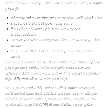
ඉන්ටියුටිව් දෘශ්‍ය සහ පෙළ මඟින් මාර්ගෝපදේශනය මඟින්, XCopilot
ලබා දෙයි:
සමීප කාලයකින් යාවත්කාලීන වන සම්පූර්ණ, සජීවී පද්ධති රේඛා
දෘශ්‍යමය දෝෂ නිවාරණ ප්‍රවාහ, පෙළ නොව
පියවර-පියවර ස්ථාපන බුද්ධිමත්කම සහ අනුවාදක
මාර්ගෝපදේශනය
බහුභාෂා ආරෝග්‍යමය හේතුකරණ, විශාල-භාෂා මොඩල මගින්
සපයන
සංඛ්‍යාතයක් සහිත කාර්ය සාධන තේරුම්, සාමාන්‍ය උපදෙස්
නොව
මෙම ක්‍රමය ස්ථාපකයින්ට පද්ධති ඉක්මනින් පුරවැසි කිරීමේ හැකියාව
ලබා දෙන අතර, අන්තිම-භාවිතාකරුවන්ට කාර්ය සාධනයක්
මූලිකවම තේරුම් ගැනීමට ඉඩ සලසයි — කිසිඳු මනුවල් ගවේෂණයක්
නැත, කිසිඳු තාක්ෂණික මනෝභාවයක් නැත.
මෙම දැක්ම ස්වයංක්‍රීය කිරීම ඉක්මවා යයි: XCopilot පෞද්ගලික
ශක්ති කන්සීජ් එකක් බවට පරිවර්තනය වෙමින් පවතී — පරිශීලක
හැසිරවීමෙන් ඉගෙන ගනිමින්, තීරණ-ගත කිරීම පහසුකිරීමට සහ
ඉලක්ක පවර් පැලන්ට්ස් (VPP) හි සහභාගීත්වය ද සහය දක්වන