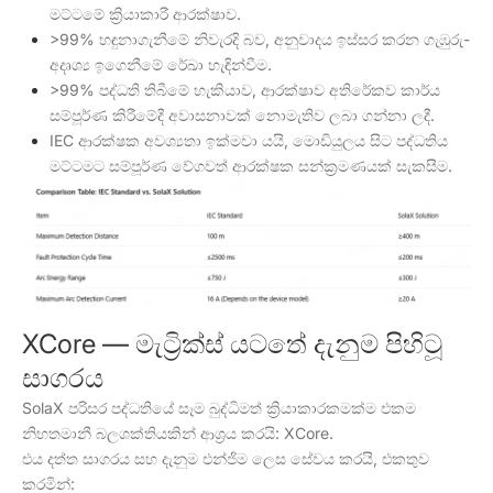
මට්ටමේ ක්‍රියාකාරී ආරක්ෂාව.
>99% හඳුනාගැනීමේ නිවැරදි බව, අනුවාදය ඉස්සර කරන ගැඹුරු-
අදෘශ්‍ය ඉගෙනීමේ රේඛා හැඳින්වීම.
>99% පද්ධති තිබීමේ හැකියාව, ආරක්ෂාව අතිරේකව කාර්ය
සම්පූර්ණ කිරීමේදී අවාසනාවක් නොමැතිව ලබා ගන්නා ලදී.
IEC ආරක්ෂක අවශ්‍යතා ඉක්මවා යයි, මොඩියුලය සිට පද්ධතිය
මට්ටමට සම්පූර්ණ වේගවත් ආරක්ෂක සන්ක්‍රමණයක් සැකසීම.
XCore — මැට්‍රික්ස් යටතේ දැනුම පිහිටූ
සාගරය
SolaX පරිසර පද්ධතියේ සෑම බුද්ධිමත් ක්‍රියාකාරකමක්ම එකම
නිහතමානී බලශක්තියකින් ආශ්‍රය කරයි: XCore.
එය දත්ත සාගරය සහ දැනුම එන්ජිම ලෙස සේවය කරයි, එකතුව
කරමින්: