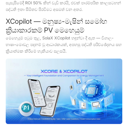
සැසැසීමේදී ROI 50% කින් වැඩි කරයි, එවක් පාරම්පරික කාලසටහන්
පද්ධති ඉතා සීමිතව පිරවීමට අසමත් වන අතර.
XCopilot — මනුෂ්‍ය-මැෂින් සමෝහ
ක්‍රියාකාරකම් PV මෙහෙයුම්
මෙහෙයුම් පටුම තුළ, SolaX XCopilot හඳුන්වා දී ඇත — විශාල-
භාෂා-මොඩල පදනම් වූ ආධාරකයක්, අපහසු පද්ධති පරිච්ඡේදනය සහ
ක්‍රියාත්මක කිරීමේ හැකියාව සලසයි.