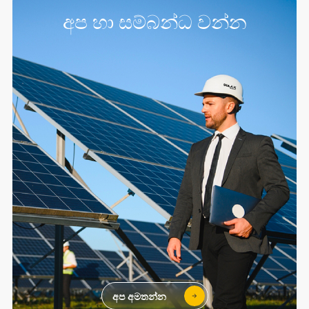
අප හා සම්බන්ධ වන්න
අප අමතන්න