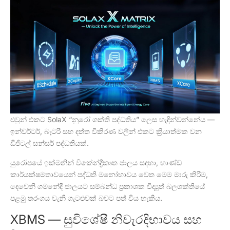
එවුන් එකට SolaX “නුරෝ ශක්ති පද්ධතිය” ලෙස හැඳින්වන්නේය —
ඉන්වර්ටර්, බැටරි සහ දත්ත විකිරණ වලින් එකට ක්‍රියාත්මක වන
ඩිජිටල් සන්සර් පද්ධතියක්.
යුරෝපයේ ඉක්මනින් විකේන්ද්‍රීකෘත ජාලය සඳහා, භාණ්ඩ
කාර්යක්ෂමතාවයෙන් පද්ධති මනෝභාවය වෙත මෙම මාරු කිරීම,
දෙවෙනි ගමනේදී ජාලයට සම්බන්ධ ප්‍රකාශක විද්‍යුත් බලශක්තියේ
පළමු තරංගය වැනි ගැටළුවක් බවට පත් විය හැකිය.
XBMS — සුවිශේෂී නිවැරදිභාවය සහ