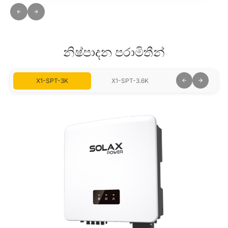
නිෂ්පාදන පරාමිතීන්
X1-SPT-3K
X1-SPT-3.6K
X1-SPT-6K