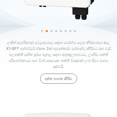
ලතින් ඇමරිකානු වෙළඳපොළ සඳහා යෝග්ය ලෙස නිර්මාණය කළ
X1-SPT ඉන්වර්ටර් ඒකක 2ක් සමාන්තරව සම්බන්ධ කිරීමට සහ වැඩි
බලශක්ති සහිත සූර්ය පැනල සඳහා අනුකූලතාවයට, උපරිම ශක්ති
පරිභෝජනයට සහ විශ්වාසදායක ශක්ති විසඳුමක් ලබා දීමට සහය
දක්වයි.
දත්ත බාගත කිරීම