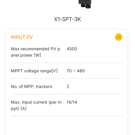
X1-SPT-3K
INPUT PV
Max.recommended PV p
4500
anel power [W]
MPPT voltage range[V]
70 ~ 480
No. of MPP. trackers
2
Max. input current (per m
14/14
ppt) [A]