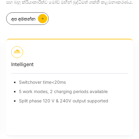
සහ බහු ක්රියාකාරිත්ව මෝඩ් මඟින් බුද්ධිමත් ශක්ති කළමනාකරණය.
අප අමතන්න
Intelligent
Switchover time<20ms
5 work modes, 2 charging periods available
Split phase 120 V & 240V output supported