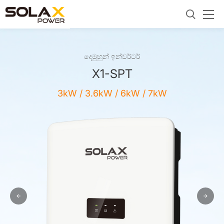
දෙමුහුන් ඉන්වර්ටර්
X1-SPT
3kW / 3.6kW / 6kW / 7kW