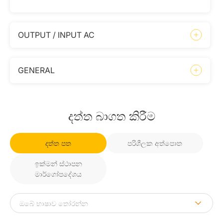
OUTPUT / INPUT AC
GENERAL
දත්ත බාගත කිරීම
දත්ත පත
පරිශීලක අත්පොත
ඉක්මන් ස්ථාපන
මාර්ගෝපදේශය