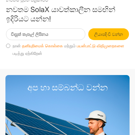
නවතම SolaX යාවත්කාලීන සමඟින්
ඉදිරියට යන්න!
ලියාපදිංචි වන්න
நான்
தனியுரிமைக் கொள்கை
மற்றும்
பயன்பாட்டு விதிமுறைகளை
படித்து ஏற்கிறேன்
අප හා සම්බන්ධ වන්න