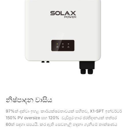
නිෂ්පාදන වාසිය
97%ක් දක්වා ඉහළ කාර්යක්ෂමතාවයක් සහිතව, X1-SPT ඉන්වර්ටර්
150% PV oversize සහ 120% වැඩිපුර භාර ප්රතිදානයක් තත්පර
60ක් සඳහා සපයයි. කර ඇති සෙවනැලි හඳුනා ගැනීමේ තාක්ෂණය