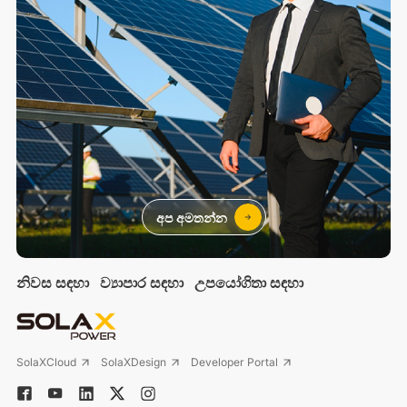
අප අමතන්න
නිවස සඳහා
ව්‍යාපාර සඳහා
උපයෝගිතා සඳහා
SolaXCloud
SolaXDesign
Developer Portal