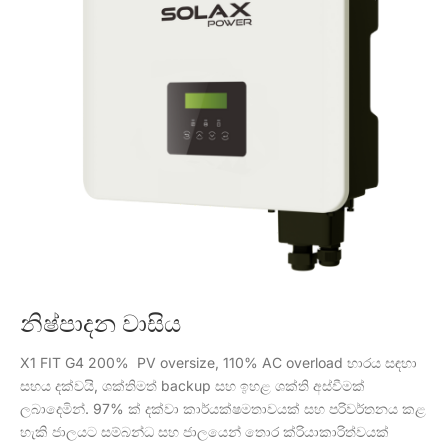
නිෂ්පාදන වාසිය
X1 FIT G4 200% PV oversize, 110% AC overload භාරය සඳහා
සහය දක්වයි, ශක්තිමත් backup සහ ඉහළ ශක්ති අස්වීමක්
ලබාදෙමින්. 97% ක් දක්වා කාර්යක්ෂමතාවයක් සහ පරිවර්තනය කළ
හැකි ජාලයට සම්බන්ධ සහ ජාලයෙන් තොර ක්රියාකාරිත්වයක්