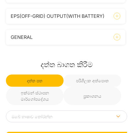
EPS(OFF-GRID) OUTPUT(WITH BATTERY)
GENERAL
දත්ත බාගත කිරීම
දත්ත පත
පරිශීලක අත්පොත
ඉක්මන් ස්ථාපන
ප්‍රකාශනය
මාර්ගෝපදේශය