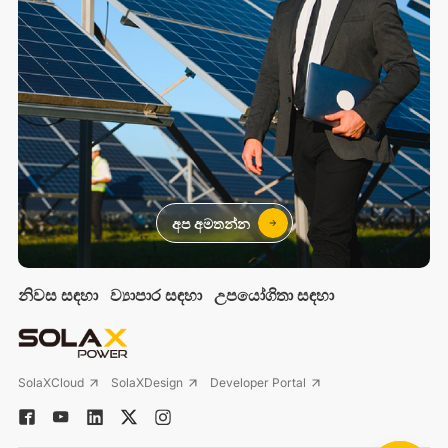
අප අමතන්න
නිවස සඳහා
ව්‍යාපාර සඳහා
උපයෝගිතා සඳහා
SolaXCloud
SolaXDesign
Developer Portal