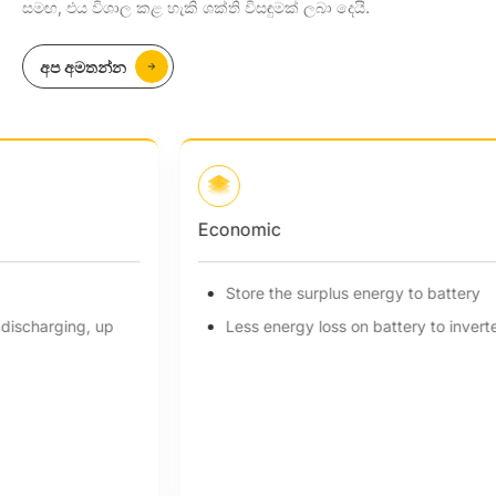
සමඟ, එය විශාල කළ හැකි ශක්ති විසඳුමක් ලබා දෙයි.
අප අමතන්න
Economic
Store the surplus energy to battery
Less energy loss on battery to inverter