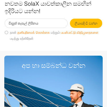
නවතම SolaX යාවත්කාලීන සමඟින්
ඉදිරියට යන්න!
ලියාපදිංචි වන්න
நான்
தனியுரிமைக் கொள்கை
மற்றும்
பயன்பாட்டு விதிமுறைகளை
படித்து ஏற்கிறேன்
අප හා සම්බන්ධ වන්න