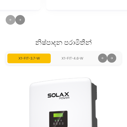
නිෂ්පාදන පරාමිතීන්
X1-FIT-3.7-W
X1-FIT-4.6-W
X1-FIT-5.0-W