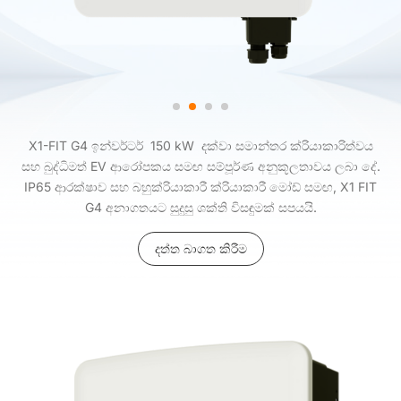
X1-FIT G4 ඉන්වර්ටර් 150 kW දක්වා සමාන්තර ක්රියාකාරිත්වය
සහ බුද්ධිමත් EV ආරෝපකය සමඟ සම්පූර්ණ අනුකූලතාවය ලබා දේ.
IP65 ආරක්ෂාව සහ බහුක්රියාකාරී ක්රියාකාරී මෝඩ් සමඟ, X1 FIT
G4 අනාගතයට සුදුසු ශක්ති විසඳුමක් සපයයි.
දත්ත බාගත කිරීම