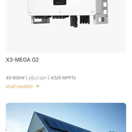
X3-MEGA G2
40-60kW | අදියර තුන | 4/5/6 MPPTs
තවත් හදාරන්න