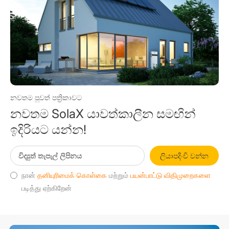
නවතම පුවත් පත්‍රිකාවට
නවතම SolaX යාවත්කාලීන සමඟින්
ඉදිරියට යන්න!
ලියාපදිංචි වන්න
நான்
தனியுரிமைக் கொள்கை
மற்றும்
பயன்பாட்டு விதிமுறைகளை
படித்து ஏற்கிறேன்