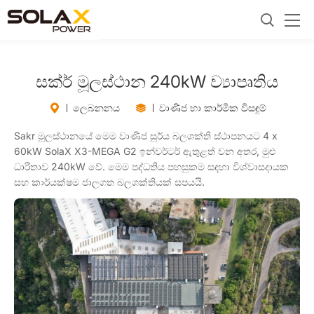
සක්ර් මූලස්ථාන 240kW ව්‍යාපෘතිය
ලෙබනනය
වාණිජ හා කාර්මික විසඳුම්
Sakr මූලස්ථානයේ මෙම වාණිජ සූර්ය බලශක්ති ස්ථාපනයට 4 x
60kW SolaX X3-MEGA G2 ඉන්වර්ටර් ඇතුළත් වන අතර, මුළු
ධාරිතාව 240kW වේ. මෙම පද්ධතිය පහසුකම සඳහා විශ්වාසදායක
සහ කාර්යක්ෂම ජාලගත බලශක්තියක් සපයයි.