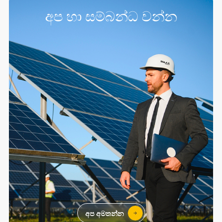
අප හා සම්බන්ධ වන්න
අප අමතන්න