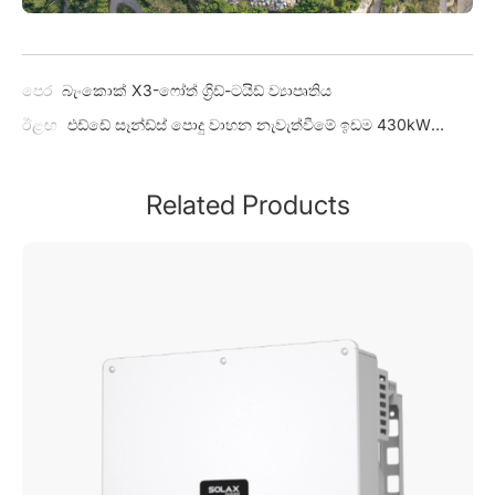
පෙර
බැංකොක් X3-ෆෝත් ග්‍රිඩ්-ටයිඩ් ව්‍යාපෘතිය
ඊළඟ
එඩ්ඩේ සෑන්ඩ්ස් පොදු වාහන නැවැත්වීමේ ඉඩම 430kW
ව්‍යාපෘතිය
Related Products