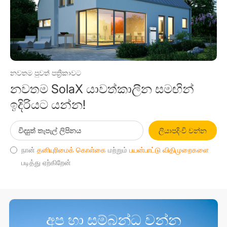
නවතම පුවත් පත්‍රිකාවට
නවතම SolaX යාවත්කාලීන සමඟින්
ඉදිරියට යන්න!
ලියාපදිංචි වන්න
நான்
தனியுரிமைக் கொள்கை
மற்றும்
பயன்பாட்டு விதிமுறைகளை
படித்து ஏற்கிறேன்
අප හා සම්බන්ධ වන්න