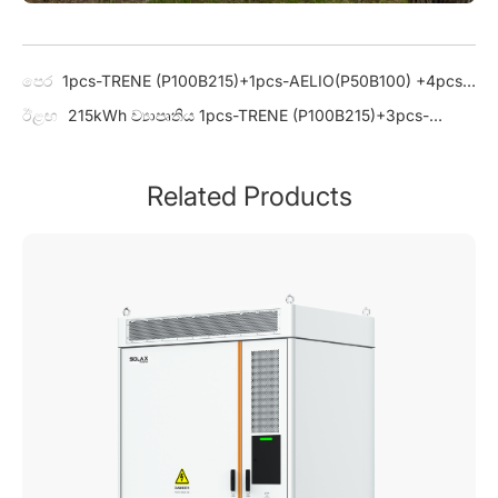
පෙර
1pcs-TRENE (P100B215)+1pcs-AELIO(P50B100) +4pcs-
SMA 100kw, 9474 TA සහිත 315kWh ව්‍යාපෘතිය
ඊළඟ
215kWh ව්‍යාපෘතිය 1pcs-TRENE (P100B215)+3pcs-
Huawei 60kW, 7707 PD සමඟ
Related Products