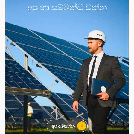
අප හා සම්බන්ධ වන්න
අප අමතන්න