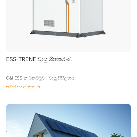
ESS-TRENE වායු ශීතකරණ
C&I ESS කැබිනට්ටුව | වායු සිසිලනය
තවත් හදාරන්න