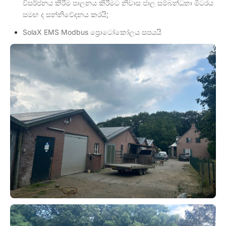
විසර්ජනය කිරීම පාලනය කිරීමට නිවාස ජාල සම්බන්ධතා මීටරය
සමඟ ද සන්නිවේදනය කරයි;
SolaX EMS Modbus ප්‍රොටෝකෝලය සපයයි