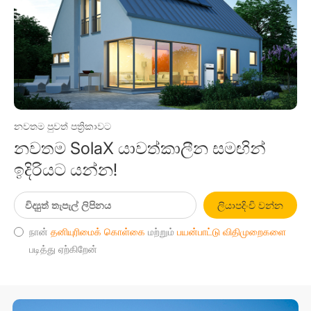
නවතම පුවත් පත්‍රිකාවට
නවතම SolaX යාවත්කාලීන සමඟින්
ඉදිරියට යන්න!
ලියාපදිංචි වන්න
நான்
தனியுரிமைக் கொள்கை
மற்றும்
பயன்பாட்டு விதிமுறைகளை
படித்து ஏற்கிறேன்