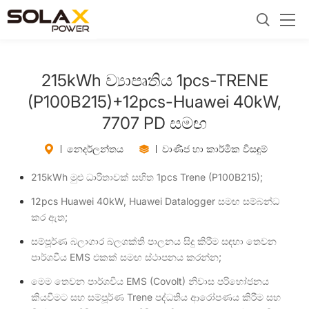
215kWh ව්‍යාපෘතිය 1pcs-TRENE
(P100B215)+12pcs-Huawei 40kW,
7707 PD සමඟ
නෙදර්ලන්තය
වාණිජ හා කාර්මික විසඳුම්
215kWh මුළු ධාරිතාවක් සහිත 1pcs Trene (P100B215);
12pcs Huawei 40kW, Huawei Datalogger සමඟ සම්බන්ධ
කර ඇත;
සම්පූර්ණ බලාගාර බලශක්ති පාලනය සිදු කිරීම සඳහා තෙවන
පාර්ශවීය EMS එකක් සමඟ ස්ථාපනය කරන්න;
මෙම තෙවන පාර්ශවීය EMS (Covolt) නිවාස පරිභෝජනය
කියවීමට සහ සම්පූර්ණ Trene පද්ධතිය ආරෝපණය කිරීම සහ