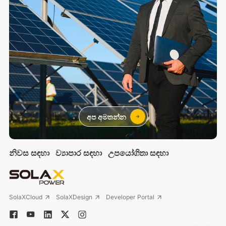
අප අමතන්න
නිවස සඳහා
ව්‍යාපාර සඳහා
උපයෝගිතා සඳහා
SolaXCloud
SolaXDesign
Developer Portal