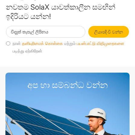
නවතම SolaX යාවත්කාලීන සමඟින්
ඉදිරියට යන්න!
ලියාපදිංචි වන්න
நான்
தனியுரிமைக் கொள்கை
மற்றும்
பயன்பாட்டு விதிமுறைகளை
படித்து ஏற்கிறேன்
අප හා සම්බන්ධ වන්න