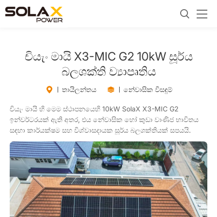
චියැං මායි X3-MIC G2 10kW සූර්ය
බලශක්ති ව්‍යාපෘතිය
තායිලන්තය
නේවාසික විසඳුම්
චියැං මායි හි මෙම ස්ථාපනයෙහි 10kW SolaX X3-MIC G2
ඉන්වර්ටරයක් ඇති අතර, එය නේවාසික හෝ කුඩා වාණිජ භාවිතය
සඳහා කාර්යක්ෂම සහ විශ්වාසදායක සූර්ය බලශක්තියක් සපයයි.