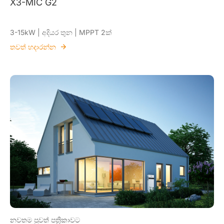
X3-MIC G2
3-15kW | අදියර තුන | MPPT 2ක්
තවත් හදාරන්න
නවතම පුවත් පත්‍රිකාවට