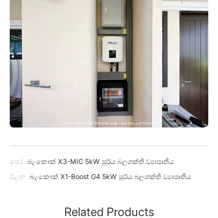
පෙර
බැංකොක් X3-MIC 5kW සූර්ය බලශක්ති ව්‍යාපෘතිය
ඊළඟ
බැංකොක් X1-Boost G4 5kW සූර්ය බලශක්ති ව්‍යාපෘතිය
Related Products